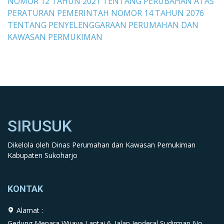
NOMOR 12 TAHUN 2021 TENTANG PERUBAHAN ATAS
PERATURAN PEMERINTAH NOMOR 14 TAHUN 2076
TENTANG PENYELENGGARAAN PERUMAHAN DAN
KAWASAN PERMUKIMAN
SIRUSUK
Dikelola oleh Dinas Perumahan dan Kawasan Pemukiman
Kabupaten Sukoharjo
KONTAK
Alamat :
Gedung Menara Wijaya Lantai 6. Jalan Jenderal Sudirman No.